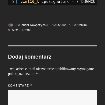
5
uint16_t
cpuSignature = ((DBGMCU->ID
Autor
Data
Kategorie
Alekander Kawęczyński
12/05/2023
Elektronika
,
publikacji
Tagi
STM32
stm32
Dodaj komentarz
Twój adres e-mail nie zostanie opublikowany.
Wymagane
pola są oznaczone
*
KOMENTARZ
*