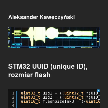
Aleksander Kawęczyński
STM32 UUID (unique ID),
rozmiar flash
?
1
uint32_t
uid1 = ((
uint32_t
*)UID_BAS
2
uint32_t
uid2 = ((
uint32_t
*)UID_BAS
3
uint16_t
flashSizeInkB = ((
uint16_t
4