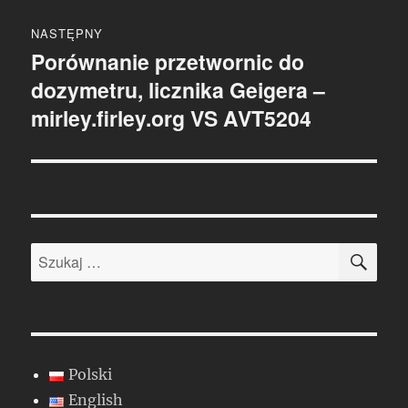
NASTĘPNY
Porównanie przetwornic do
Następny
dozymetru, licznika Geigera –
wpis:
mirley.firley.org VS AVT5204
SZU
Szukaj:
Polski
English