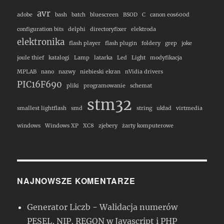
avr
adobe
bash
batch
bluescreen
BSOD
C
canon eos600d
configuration bits
delphi
directoryfixer
elektroda
elektronika
flash player
flash plugin
foldery
grep
joke
joule thief
katalogi
Lamp
latarka
Led
Light
modyfikacja
MPLAB
nano
nazwy
niebieski ekran
nVidia drivers
PIC16F690
pliki
programowanie
schemat
stm32
smallest lightflash
smd
string
układ
virtmedia
windows
Windows XP
XC8
zjebery
żarty komputerowe
NAJNOWSZE KOMENTARZE
Generator Liczb
-
Walidacja numerów
PESEL, NIP, REGON w Javascript i PHP