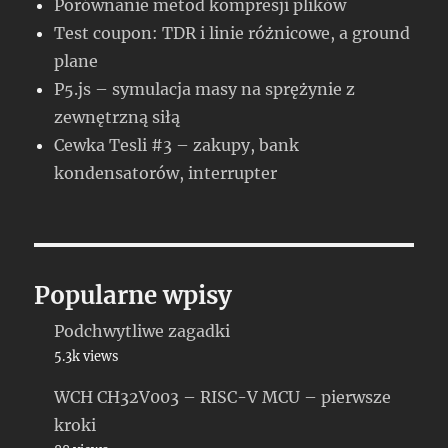
Porównanie metod kompresji plików
Test coupon: TDR i linie różnicowe, a ground
plane
P5.js – symulacja masy na sprężynie z
zewnętrzną siłą
Cewka Tesli #3 – zakupy, bank
kondensatorów, interrupter
Popularne wpisy
Podchwytliwe zagadki
5.3k views
WCH CH32V003 – RISC-V MCU – pierwsze
kroki