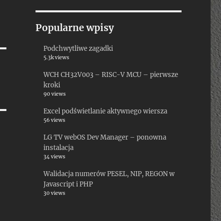
Popularne wpisy
Podchwytliwe zagadki
5.3k views
WCH CH32V003 – RISC-V MCU – pierwsze
kroki
90 views
Excel podświetlanie aktywnego wiersza
56 views
LG TV webOS Dev Manager – ponowna
instalacja
34 views
Walidacja numerów PESEL, NIP, REGON w
Javascript i PHP
30 views