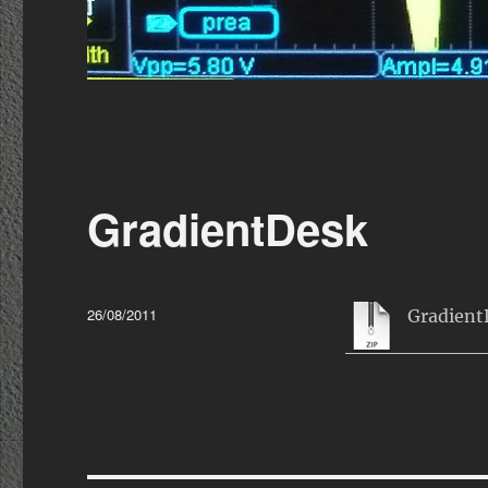
GradientDesk
Data
26/08/2011
Gradient
publikacji