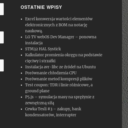
OSTATNIE WPISY
Excel konwersja wartości elementów
elektronicznych z BOM na notację
naukową.
LG TV webOS Dev Manager – ponowna
instalacja
STM32 HAL Systick
Kalkulator promienia okręgu na podstawie
cięciwy i strzałki
Instalacja avr-libc ze źródeł na Ubuntu
Porównanie chłodzenia CPU
Porównanie metod kompresji plików
Test coupon: TDR i linie różnicowe, a
ground plane
P5.js – symulacja masy na sprężynie z
zewnętrzną siłą
Cewka Tesli #3 – zakupy, bank
kondensatorów, interrupter