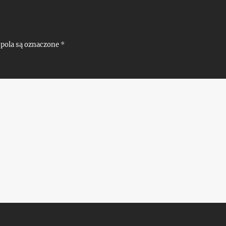
pola są oznaczone
*