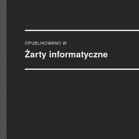
Nawigacja
OPUBLIKOWANO W
wpisu
Żarty informatyczne