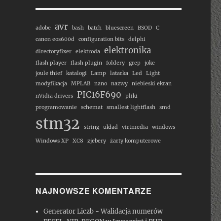
avr
adobe
bash
batch
bluescreen
BSOD
C
canon eos600d
configuration bits
delphi
elektronika
directoryfixer
elektroda
flash player
flash plugin
foldery
grep
joke
joule thief
katalogi
Lamp
latarka
Led
Light
modyfikacja
MPLAB
nano
nazwy
niebieski ekran
PIC16F690
nVidia drivers
pliki
programowanie
schemat
smallest lightflash
smd
stm32
string
układ
virtmedia
windows
Windows XP
XC8
zjebery
żarty komputerowe
NAJNOWSZE KOMENTARZE
Generator Liczb
-
Walidacja numerów