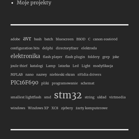
Moje projekty
avr
adobe
bash
batch
bluescreen
BSOD
C
canon eos600d
configuration bits
delphi
directoryfixer
elektroda
elektronika
flash player
flash plugin
foldery
grep
joke
joule thief
katalogi
Lamp
latarka
Led
Light
modyfikacja
MPLAB
nano
nazwy
niebieski ekran
nVidia drivers
PIC16F690
pliki
programowanie
schemat
stm32
smallest lightflash
smd
string
układ
virtmedia
windows
Windows XP
XC8
zjebery
żarty komputerowe